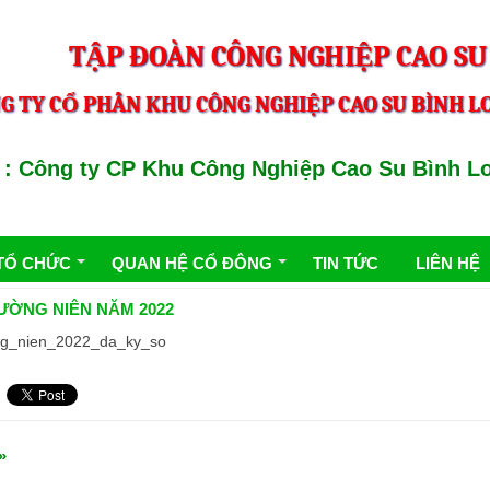
TẬP ĐOÀN CÔNG NGHIỆP CAO SU
G TY CỔ PHẦN KHU CÔNG NGHIỆP CAO SU BÌNH LO
Công ty CP Khu Công Nghiệp Cao Su Bình Long
TỔ CHỨC
QUAN HỆ CỔ ĐÔNG
TIN TỨC
LIÊN HỆ
ƯỜNG NIÊN NĂM 2022
g_nien_2022_da_ky_so
»