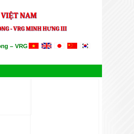
 VIỆT NAM
NG - VRG MINH HƯNG III
 – VRG Minh Hung III
ẢNH HOẠT ĐỘNG