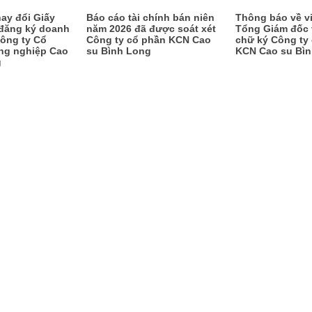
ay đổi Giấy
Báo cáo tài chính bán niên
Thông báo về v
đăng ký doanh
năm 2026 đã được soát xét
Tổng Giám đốc v
ông ty Cổ
Công ty cổ phần KCN Cao
chữ ký Công ty
ng nghiệp Cao
su Bình Long
KCN Cao su Bì
g