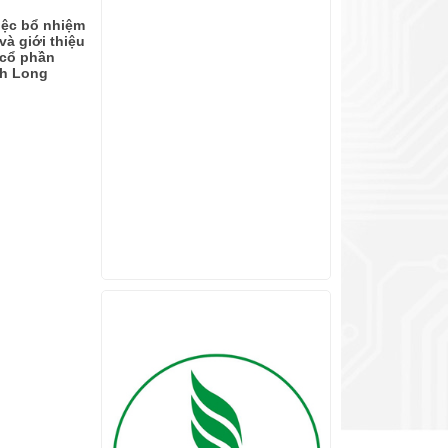
iệc bổ nhiệm
à giới thiệu
 cổ phần
nh Long
Sorry, nothing found.
ĐỐI TÁC