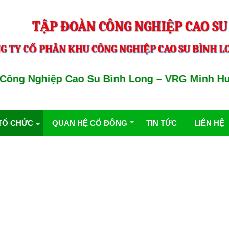
TẬP ĐOÀN CÔNG NGHIỆP CAO SU
G TY CỔ PHẦN KHU CÔNG NGHIỆP CAO SU BÌNH LO
ông Nghiệp Cao Su Bình Long – VRG Minh Hung 
TỔ CHỨC
QUAN HỆ CỔ ĐÔNG
TIN TỨC
LIÊN HỆ