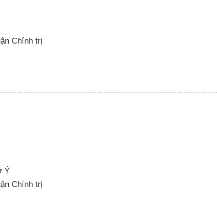
uận Chính trị
ữ Ý
uận Chính trị