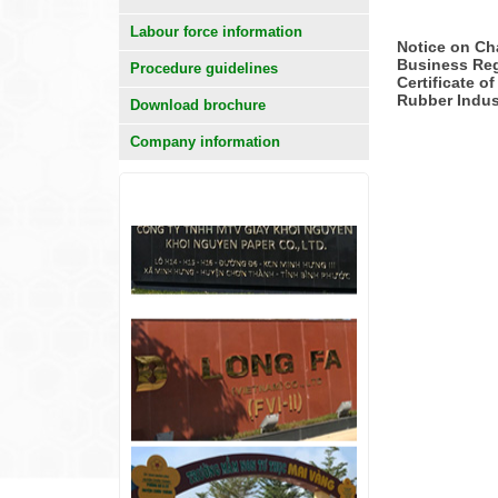
Labour force information
Notice on Ch
Business Reg
Procedure guidelines
Certificate o
Rubber Indus
Download brochure
Company information
KHÁCH HÀNG