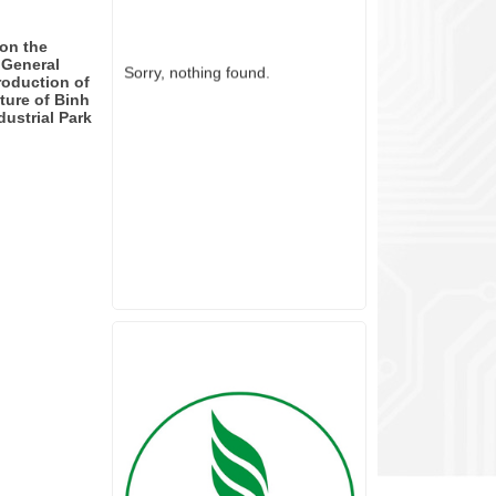
on the
Sorry, nothing found.
 General
roduction of
ture of Binh
ustrial Park
PARTNER