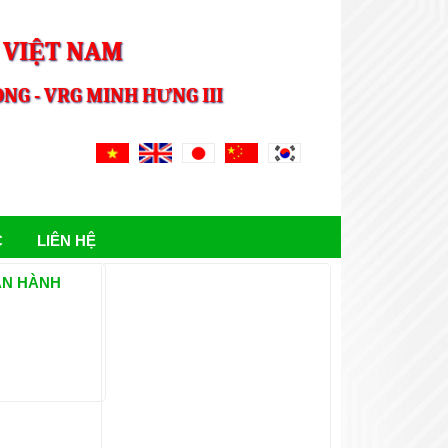
 VIỆT NAM
NG - VRG MINH HƯNG III
C
LIÊN HỆ
BAN HÀNH
ẢNH HOẠT ĐỘNG