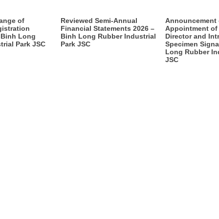
ange of
Reviewed Semi-Annual
Announcement 
istration
Financial Statements 2026 –
Appointment of
f Binh Long
Binh Long Rubber Industrial
Director and Int
trial Park JSC
Park JSC
Specimen Signa
Long Rubber Ind
JSC