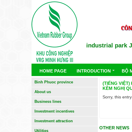
CÔN
Holder : Binh long Rubber industrial park Jo
HOME PAGE
INTRODUCTION
BỘ 
Binh Phuoc province
(TIẾNG VIỆT
KÈM NGHỊ QU
About us
Sorry, this entry
Business lines
Investment incentives
Investment attraction
OTHER NEWS
Utilities