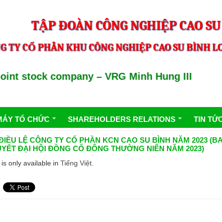
TẬP ĐOÀN CÔNG NGHIỆP CAO SU
G TY CỔ PHẦN KHU CÔNG NGHIỆP CAO SU BÌNH LO
int stock company – VRG Minh Hung III
MÁY TỔ CHỨC
SHAREHOLDERS RELATIONS
TIN TỨ
) ĐIỀU LỆ CÔNG TY CỔ PHẦN KCN CAO SU BÌNH NĂM 2023 (
YẾT ĐẠI HỘI ĐỒNG CỔ ĐÔNG THƯỜNG NIÊN NĂM 2023)
 is only available in
Tiếng Việt
.