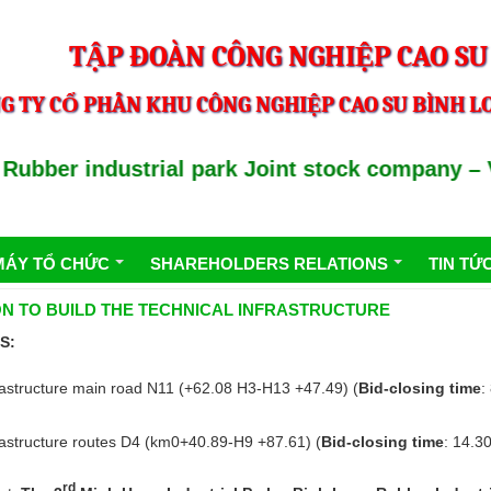
TẬP ĐOÀN CÔNG NGHIỆP CAO SU
G TY CỔ PHẦN KHU CÔNG NGHIỆP CAO SU BÌNH LO
bber industrial park Joint stock company – VR
MÁY TỔ CHỨC
SHAREHOLDERS RELATIONS
TIN TỨ
ION TO BUILD THE TECHNICAL INFRASTRUCTURE
S:
frastructure main road N11 (+62.08 H3-H13 +47.49) (
Bid-closing time
:
rastructure routes D4 (km0+40.89-H9 +87.61) (
Bid-closing time
: 14.3
rd