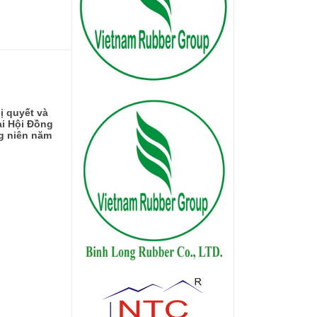
ị quyết và
ại Hội Đồng
g niên năm