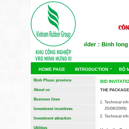
CÔN
Holder : Binh long Ru
HOME PAGE
INTRODUCTION
BỘ 
Binh Phuoc province
BID INVITAT
About us
THE PACKAGE
Business lines
Technical in
25/08/2009)
Investment incentives
Technical inf
Investment attraction
Utilities