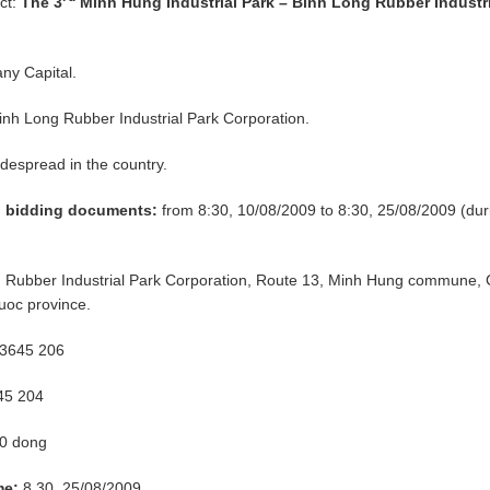
ct:
The 3
Minh Hung Industrial Park – Binh Long Rubber Industri
y Capital.
nh Long Rubber Industrial Park Corporation.
despread in the country.
ng bidding documents:
from 8:30, 10/08/2009 to 8:30, 25/08/2009 (duri
 Rubber Industrial Park Corporation, Route 13, Minh Hung commune,
huoc province.
 3645 206
45 204
00 dong
me:
8.30, 25/08/2009.