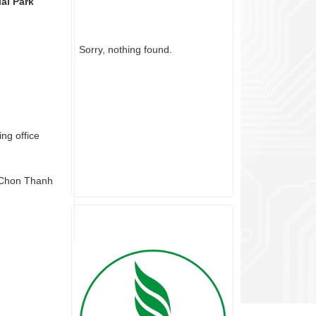
al Park
Sorry, nothing found.
ng office
 Chon Thanh
PARTNER