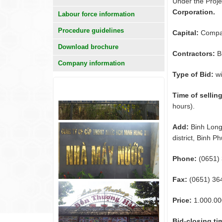
Under the Proje
Corporation.
Labour force information
Procedure guidelines
Capital:
Compan
Download brochure
Contractors:
Bi
Company information
Type of Bid:
wi
KHÁCH HÀNG
Time of selli
hours).
Add:
Binh Long
district, Binh P
Phone:
(0651)
Fax:
(0651) 36
Price:
1.000.0
Bid-closing ti