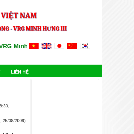
 VIỆT NAM
NG - VRG MINH HƯNG III
G Minh Hung III
C
LIÊN HỆ
ẢNH HOẠT ĐỘNG
 8:30,
0, 25/08/2009)