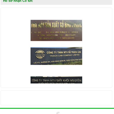
Hồ sơ nhận Cổ tức
KHÁCH HÀNG
THỐNG KÊ TRUY CẬP