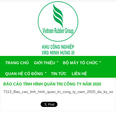
TRANG CHỦ
GIỚI THIỆU
BỘ MÁY TỔ CHỨC
QUAN HỆ CỔ ĐÔNG
TIN TỨC
LIÊN HỆ
BÁO CÁO TÌNH HÌNH QUẢN TRỊ CÔNG TY NĂM 2020
7113_Bao_cao_tinh_hinh_quan_tri_cong_ty_nam_2020_da_ky_so