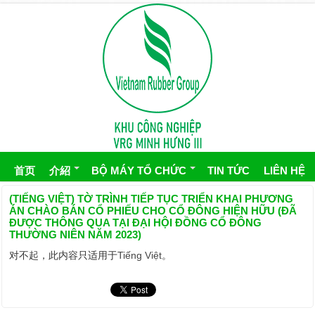
首页
介紹
BỘ MÁY TỔ CHỨC
TIN TỨC
LIÊN HỆ
(TIẾNG VIỆT) TỜ TRÌNH TIẾP TỤC TRIỂN KHAI PHƯƠNG
ÁN CHÀO BÁN CỔ PHIẾU CHO CỔ ĐÔNG HIỆN HỮU (ĐÃ
ĐƯỢC THÔNG QUA TẠI ĐẠI HỘI ĐỒNG CỔ ĐÔNG
THƯỜNG NIÊN NĂM 2023)
对不起，此内容只适用于
Tiếng Việt
。