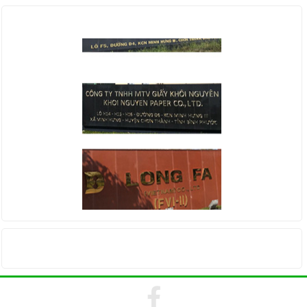
KHÁCH HÀNG
THỐNG KÊ TRUY CẬP