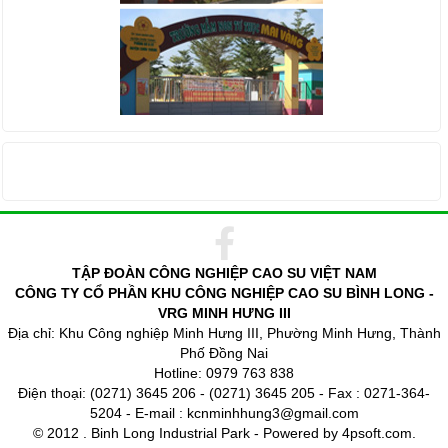
THỐNG KÊ TRUY CẬP
TẬP ĐOÀN CÔNG NGHIỆP CAO SU VIỆT NAM
CÔNG TY CỔ PHẦN KHU CÔNG NGHIỆP CAO SU BÌNH LONG -
VRG MINH HƯNG III
Địa chỉ: Khu Công nghiệp Minh Hưng III, Phường Minh Hưng, Thành
Phố Đồng Nai
Hotline: 0979 763 838
Điện thoại: (0271) 3645 206 - (0271) 3645 205 - Fax : 0271-364-
5204 - E-mail : kcnminhhung3@gmail.com
© 2012 . Binh Long Industrial Park - Powered by 4psoft.com.