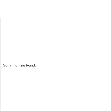
ẢNH HOẠT ĐỘNG
Sorry, nothing found.