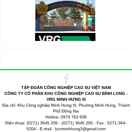
THỐNG KÊ TRUY CẬP
TẬP ĐOÀN CÔNG NGHIỆP CAO SU VIỆT NAM
CÔNG TY CỔ PHẦN KHU CÔNG NGHIỆP CAO SU BÌNH LONG -
VRG MINH HƯNG III
Địa chỉ: Khu Công nghiệp Minh Hưng III, Phường Minh Hưng, Thành
Phố Đồng Nai
Hotline: 0979 763 838
Điện thoại: (0271) 3645 206 - (0271) 3645 205 - Fax : 0271-364-
5204 - E-mail : kcnminhhung3@gmail.com