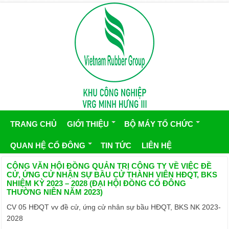
TRANG CHỦ
GIỚI THIỆU
BỘ MÁY TỔ CHỨC
QUAN HỆ CỔ ĐÔNG
TIN TỨC
LIÊN HỆ
CÔNG VĂN HỘI ĐỒNG QUẢN TRỊ CÔNG TY VỀ VIỆC ĐỀ
CỬ, ỨNG CỬ NHẬN SỰ BẦU CỬ THÀNH VIÊN HĐQT, BKS
NHIỆM KỲ 2023 – 2028 (ĐẠI HỘI ĐỒNG CỔ ĐÔNG
THƯỜNG NIÊN NĂM 2023)
CV 05 HĐQT vv đề cử, ứng cử nhân sự bầu HĐQT, BKS NK 2023-
2028