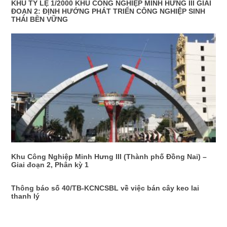
KHU TỶ LỆ 1/2000 KHU CÔNG NGHIỆP MINH HƯNG III GIAI
ĐOẠN 2: ĐỊNH HƯỚNG PHÁT TRIỂN CÔNG NGHIỆP SINH
THÁI BỀN VỮNG
Khu Công Nghiệp Minh Hưng III (Thành phố Đồng Nai) –
Giai đoạn 2, Phân kỳ 1
Thông báo số 40/TB-KCNCSBL về việc bán cây keo lai
thanh lý