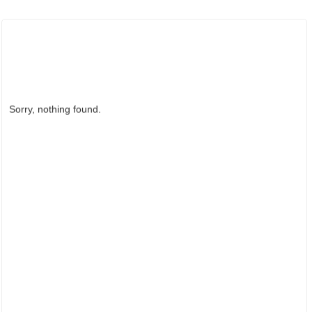
ẢNH HOẠT ĐỘNG
Sorry, nothing found.