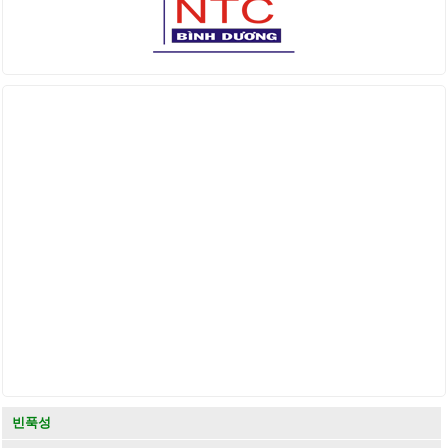
Find us on Facebook
빈푹성