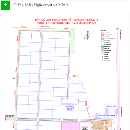
(Tiếng Việt) Nghị quyết và biên bản họp Đại Hội Đồng Cổ Đông th