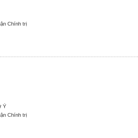
uận Chính trị
ữ Ý
uận Chính trị