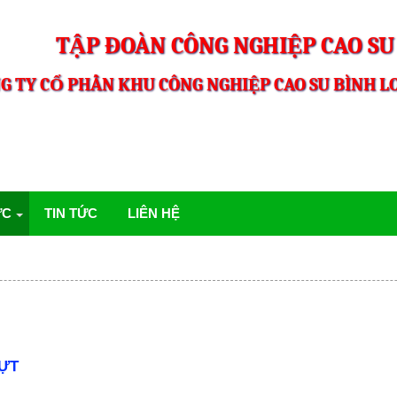
TẬP ĐOÀN CÔNG NGHIỆP CAO SU
G TY CỔ PHẦN KHU CÔNG NGHIỆP CAO SU BÌNH LO
ỨC
TIN TỨC
LIÊN HỆ
HỰT