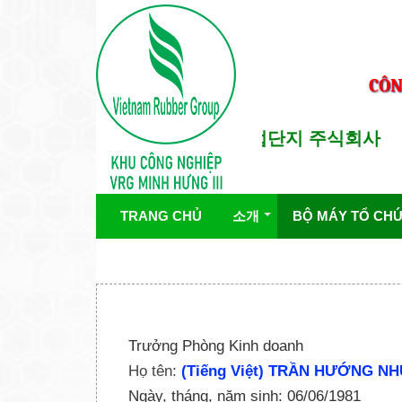
CÔN
투자자 : 빈론고무 공업단지 주식회사
TRANG CHỦ
소개
BỘ MÁY TỔ CH
Trưởng Phòng Kinh doanh
Họ tên:
(Tiếng Việt) TRẦN HƯỚNG N
Ngày, tháng, năm sinh: 06/06/1981