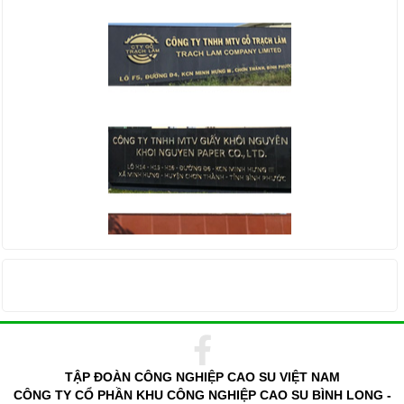
THỐNG KÊ TRUY CẬP
TẬP ĐOÀN CÔNG NGHIỆP CAO SU VIỆT NAM
CÔNG TY CỔ PHẦN KHU CÔNG NGHIỆP CAO SU BÌNH LONG -