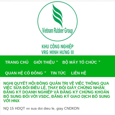
TRANG CHỦ
GIỚI THIỆU
BỘ MÁY TỔ CHỨC
QUAN HỆ CỔ ĐÔNG
TIN TỨC
LIÊN HỆ
NGHỊ QUYẾT HỘI ĐỒNG QUẢN TRỊ VỀ VIỆC THÔNG QUA
VIỆC SỬA ĐỔI ĐIỀU LỆ, THAY ĐỔI GIẤY CHỨNG NHẬN
ĐĂNG KÝ DOANH NGHIỆP VÀ ĐĂNG KÝ CHỨNG KHOÁN
BỔ SUNG ĐỐI VỚI VSDC, ĐĂNG KÝ GIAO DỊCH BỔ SUNG
VỚI HNX
NQ 15 HDQT vv sua doi dieu le, giay CNDKDN