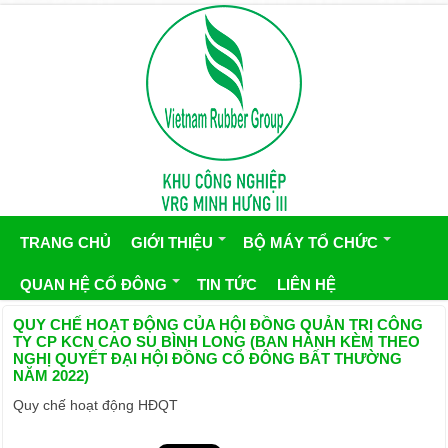
TRANG CHỦ
GIỚI THIỆU
BỘ MÁY TỔ CHỨC
QUAN HỆ CỔ ĐÔNG
TIN TỨC
LIÊN HỆ
QUY CHẾ HOẠT ĐỘNG CỦA HỘI ĐỒNG QUẢN TRỊ CÔNG
TY CP KCN CAO SU BÌNH LONG (BAN HÀNH KÈM THEO
NGHỊ QUYẾT ĐẠI HỘI ĐỒNG CỔ ĐÔNG BẤT THƯỜNG
NĂM 2022)
Quy chế hoạt động HĐQT