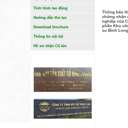
Tình hình lao động
Thông báo th
chứng nhận 
Hướng dẫn thủ tục
nghiệp của C
phần Khu cô
Download brochure
su Bình Lon
Thông tin nội bộ
Hồ sơ nhận Cổ tức
KHÁCH HÀNG