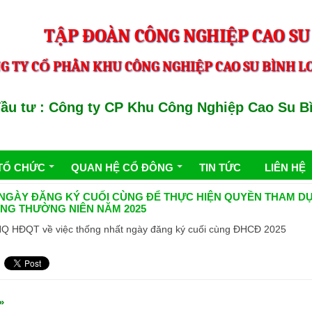
TẬP ĐOÀN CÔNG NGHIỆP CAO SU
G TY CỔ PHẦN KHU CÔNG NGHIỆP CAO SU BÌNH LO
tư : Công ty CP Khu Công Nghiệp Cao Su Bình
TỔ CHỨC
QUAN HỆ CỔ ĐÔNG
TIN TỨC
LIÊN HỆ
NGÀY ĐĂNG KÝ CUỐI CÙNG ĐỂ THỰC HIỆN QUYỀN THAM DỰ
NG THƯỜNG NIÊN NĂM 2025
Q HĐQT về việc thống nhất ngày đăng ký cuối cùng ĐHCĐ 2025
»