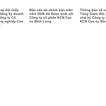
ay đổi Giấy
Báo cáo tài chính bán niên
Thông báo về v
đăng ký doanh
năm 2026 đã được soát xét
Tổng Giám đốc v
ông ty Cổ
Công ty cổ phần KCN Cao
chữ ký Công ty
ng nghiệp Cao
su Bình Long
KCN Cao su Bì
g