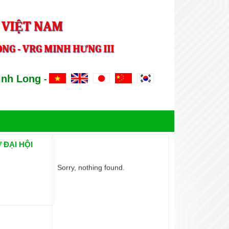
 VIỆT NAM
NG - VRG MINH HƯNG III
 Long – VRG Minh Hung III
 ĐẠI HỘI
ẢNH HOẠT ĐỘNG
Sorry, nothing found.