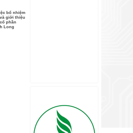
iệc bổ nhiệm
à giới thiệu
 cổ phần
nh Long
ĐỐI TÁC