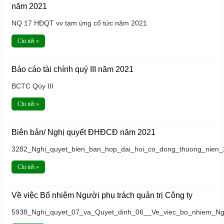
năm 2021
NQ 17 HĐQT vv tạm ứng cổ tức năm 2021
Chi tiết »
Báo cáo tài chính quý III năm 2021
BCTC Qúy III
Chi tiết »
Biên bản/ Nghị quyết ĐHĐCĐ năm 2021
3282_Nghi_quyet_bien_ban_hop_dai_hoi_co_dong_thuong_nien
Chi tiết »
Về việc Bổ nhiệm Người phụ trách quản trị Công ty
5938_Nghi_quyet_07_va_Quyet_dinh_06__Ve_viec_bo_nhiem_Ngu