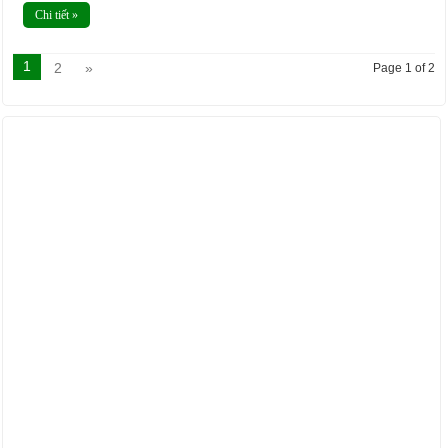
Chi tiết »
1
2
»
Page 1 of 2
ẢNH HOẠT ĐỘNG