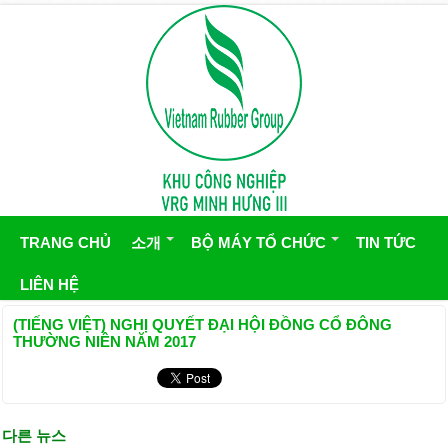
TRANG CHỦ
소개
BỘ MÁY TỔ CHỨC
TIN TỨC
LIÊN HỆ
(TIẾNG VIỆT) NGHỊ QUYẾT ĐẠI HỘI ĐỒNG CỔ ĐÔNG
THƯỜNG NIÊN NĂM 2017
다른 뉴스